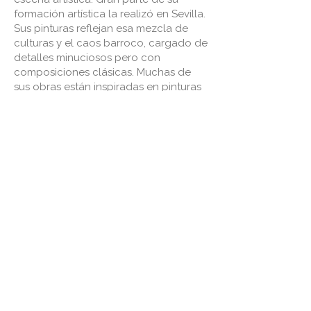
formación artística la realizó en Sevilla.
Sus pinturas reflejan esa mezcla de
culturas y el caos barroco, cargado de
detalles minuciosos pero con
composiciones clásicas. Muchas de
sus obras están inspiradas en pinturas
de Velázquez y Murillo, dos de los
artistas más reconocidos de su ciudad
natal.